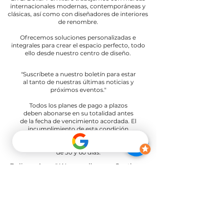
internacionales modernas, contemporáneas y
clásicas, así como con diseñadores de interiores
de renombre.
Ofrecemos soluciones personalizadas e
integrales para crear el espacio perfecto, todo
ello desde nuestro centro de diseño.
"Suscríbete a nuestro boletín para estar
al tanto de nuestras últimas noticias y
próximos eventos."
Todos los planes de pago a plazos
deben abonarse en su totalidad antes
de la fecha de vencimiento acordada. El
incumplimiento de esta condición
puede conllevar penalizaciones.
Ofrecemos opciones de pago a plazos
de 30 y 60 días.
Delivery Areas" We proudly serve South
and Central Florida, providing professional
furniture delivery to Miami-Dade, Broward,
Palm Beach, Collier (Naples), Lee (Fort
Myers), and the Greater Orlando & Tampa
areas.