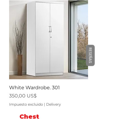
RESEÑAS
White Wardrobe. 301
Precio
350,00 US$
Impuesto excluido
|
Delivery
Chest