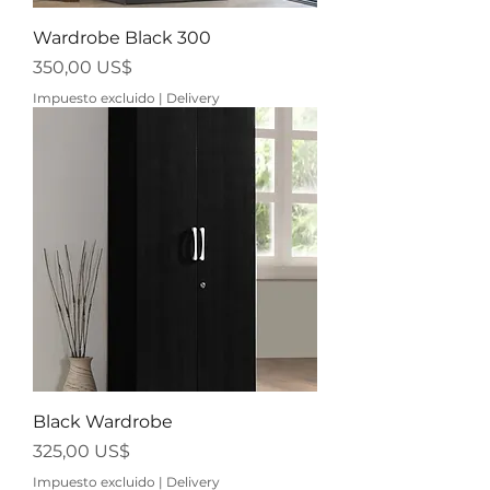
Wardrobe Black 300
Precio
350,00 US$
Impuesto excluido
|
Delivery
Black Wardrobe
Precio
325,00 US$
Impuesto excluido
|
Delivery