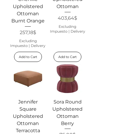
Upholstered
Ottoman
Ottoman
Price
403,64$
Burnt Orange
Excluding
Impuesto
|
Delivery
Price
257,18$
Excluding
Impuesto
|
Delivery
Add to Cart
Add to Cart
Jennifer
Sora Round
Square
Upholstered
Upholstered
Ottoman
Ottoman
Berry
Terracotta