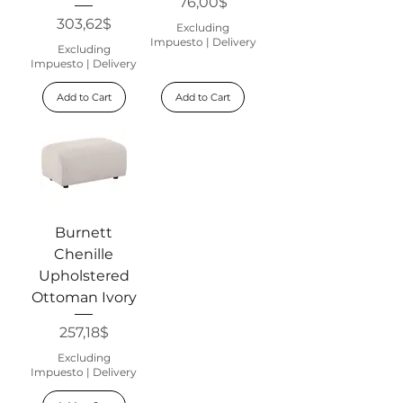
Price
76,00$
Price
303,62$
Excluding
Impuesto
|
Delivery
Excluding
Impuesto
|
Delivery
Add to Cart
Add to Cart
Burnett
Chenille
Upholstered
Ottoman Ivory
Price
257,18$
Excluding
Impuesto
|
Delivery