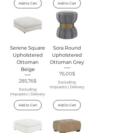
Add to Cart
Add to Cart
Serene Square
Sora Round
Upholstered
Upholstered
Ottoman
Ottoman Grey
Beige
Price
76,00$
Price
285,76$
Excluding
Impuesto
|
Delivery
Excluding
Impuesto
|
Delivery
Add to Cart
Add to Cart