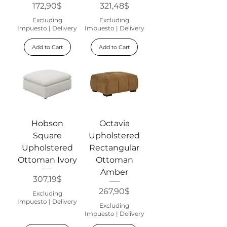
Price
Price
172,90$
321,48$
Excluding
Excluding
Impuesto
|
Delivery
Impuesto
|
Delivery
Add to Cart
Add to Cart
Hobson
Octavia
Square
Upholstered
Upholstered
Rectangular
Ottoman Ivory
Ottoman
Amber
Price
307,19$
Price
267,90$
Excluding
Impuesto
|
Delivery
Excluding
Impuesto
|
Delivery