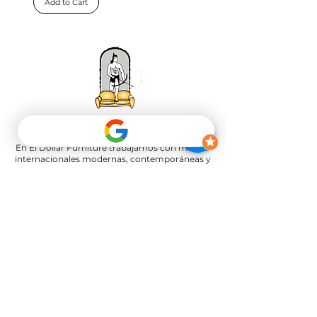
Add to Cart
EL DOLLAR
FURNITURE
En El Dollar Furniture trabajamos con marcas
internacionales modernas, contemporáneas y
clásicas, así como con diseñadores de interiores
de renombre.
Ofrecemos soluciones personalizadas e
integrales para crear el espacio perfecto, todo
ello desde nuestro centro de diseño.
"Suscríbete a nuestro boletín para estar
al tanto de nuestras últimas noticias y
próximos eventos."
Todos los planes de pago a plazos
deben abonarse en su totalidad antes