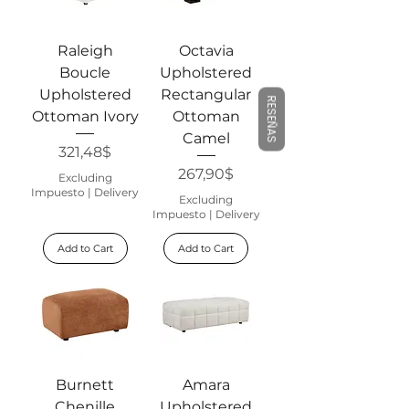
Raleigh
Octavia
Boucle
Upholstered
Upholstered
Rectangular
RESEÑAS
Ottoman Ivory
Ottoman
Camel
Price
321,48$
Price
267,90$
Excluding
Impuesto
|
Delivery
Excluding
Impuesto
|
Delivery
Add to Cart
Add to Cart
Burnett
Amara
Chenille
Upholstered