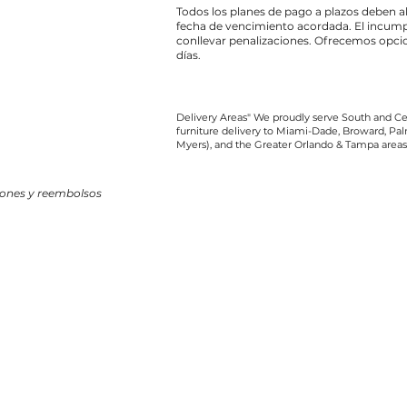
Todos los planes de pago a plazos deben a
fecha de vencimiento acordada. El incump
conllevar penalizaciones. Ofrecemos opcio
días.
Delivery Areas" We proudly serve South and Cen
furniture delivery to Miami-Dade, Broward, Palm
Myers), and the Greater Orlando & Tampa areas
iones y reembolsos