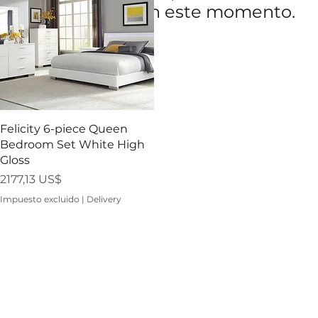
para mostrar en este momento.
Vista rápida
Felicity 6-piece Queen
Bedroom Set White High
Gloss
Precio
2177,13 US$
Impuesto excluido
|
Delivery