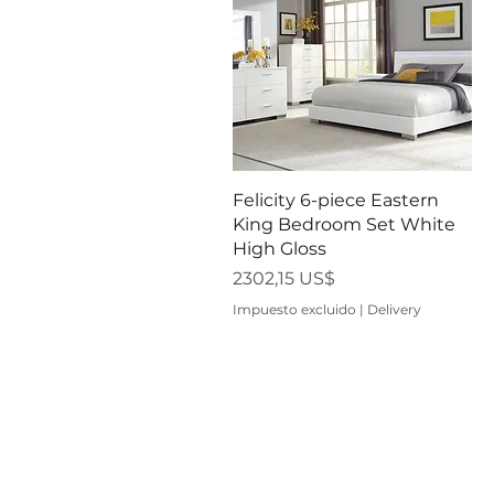
Vista rápida
Felicity 6-piece Eastern
King Bedroom Set White
High Gloss
Precio
2302,15 US$
Impuesto excluido
|
Delivery