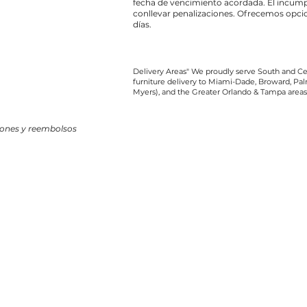
fecha de vencimiento acordada. El incump
conllevar penalizaciones. Ofrecemos opcio
días.
Delivery Areas" We proudly serve South and Cen
furniture delivery to Miami-Dade, Broward, Palm
Myers), and the Greater Orlando & Tampa areas
iones y reembolsos