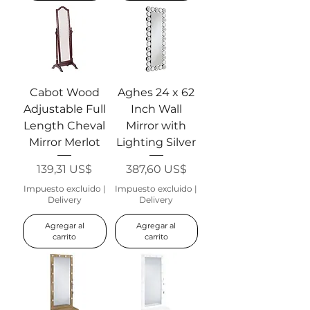
Cabot Wood
Aghes 24 x 62
Adjustable Full
Inch Wall
Length Cheval
Mirror with
Mirror Merlot
Lighting Silver
Precio
Precio
139,31 US$
387,60 US$
Impuesto excluido
|
Impuesto excluido
|
Delivery
Delivery
Agregar al
Agregar al
carrito
carrito