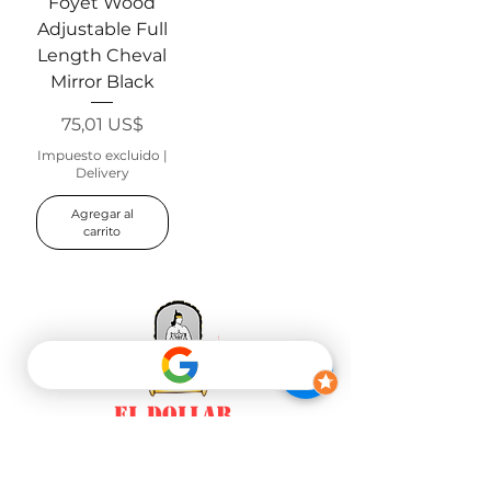
Foyet Wood
Adjustable Full
Length Cheval
Mirror Black
Precio
75,01 US$
Impuesto excluido
|
Delivery
Agregar al
carrito
EL DOLLAR
FURNITURE
En El Dollar Furniture trabajamos con marcas
internacionales modernas, contemporáneas y