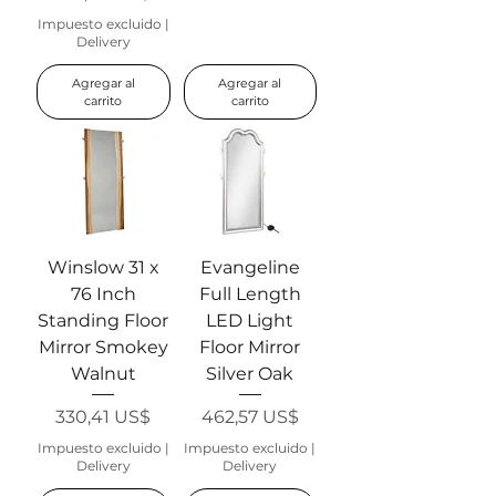
Impuesto excluido
|
Delivery
Agregar al
Agregar al
carrito
carrito
Winslow 31 x
Evangeline
76 Inch
Full Length
Standing Floor
LED Light
Mirror Smokey
Floor Mirror
Walnut
Silver Oak
Precio
Precio
330,41 US$
462,57 US$
Impuesto excluido
|
Impuesto excluido
|
Delivery
Delivery