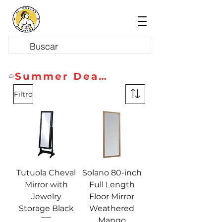
Summer Deals
Filtro
Tutuola Cheval
Solano 80-inch
Mirror with
Full Length
Jewelry
Floor Mirror
Storage Black
Weathered
Mango