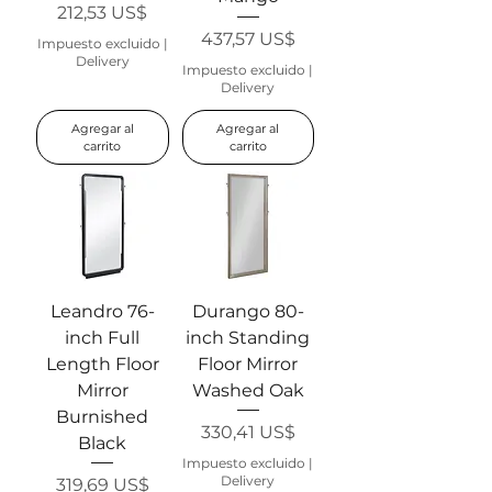
Precio
212,53 US$
Precio
437,57 US$
Impuesto excluido
|
Delivery
Impuesto excluido
|
Delivery
Agregar al
Agregar al
carrito
carrito
Leandro 76-
Durango 80-
inch Full
inch Standing
Length Floor
Floor Mirror
Mirror
Washed Oak
Burnished
Precio
330,41 US$
Black
Impuesto excluido
|
Delivery
Precio
319,69 US$