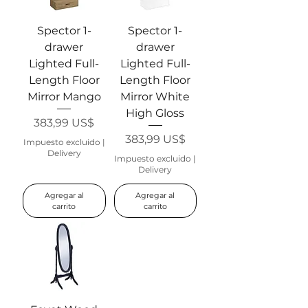
Spector 1-
Spector 1-
drawer
drawer
Lighted Full-
Lighted Full-
Length Floor
Length Floor
Mirror Mango
Mirror White
High Gloss
Precio
383,99 US$
Precio
383,99 US$
Impuesto excluido
|
Delivery
Impuesto excluido
|
Delivery
Agregar al
Agregar al
carrito
carrito