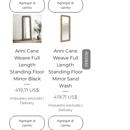
Agregar al
Agregar al
carrito
carrito
Arini Cane
Arini Cane
RESEÑAS
Weave Full
Weave Full
Length
Length
Standing Floor
Standing Floor
Mirror Black
Mirror Sand
Wash
Precio
419,71 US$
Precio
419,71 US$
Impuesto excluido
|
Delivery
Impuesto excluido
|
Delivery
Agregar al
Agregar al
carrito
carrito