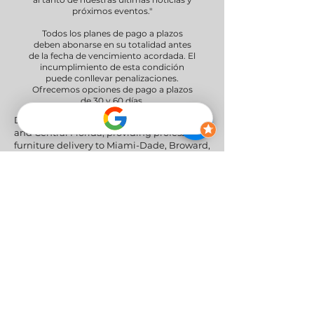
próximos eventos."
Todos los planes de pago a plazos
deben abonarse en su totalidad antes
de la fecha de vencimiento acordada. El
incumplimiento de esta condición
puede conllevar penalizaciones.
Ofrecemos opciones de pago a plazos
de 30 y 60 días.
Delivery Areas" We proudly serve South
and Central Florida, providing professional
furniture delivery to Miami-Dade, Broward,
Palm Beach, Collier (Naples), Lee (Fort
Myers), and the Greater Orlando & Tampa
areas.
Redes sociales