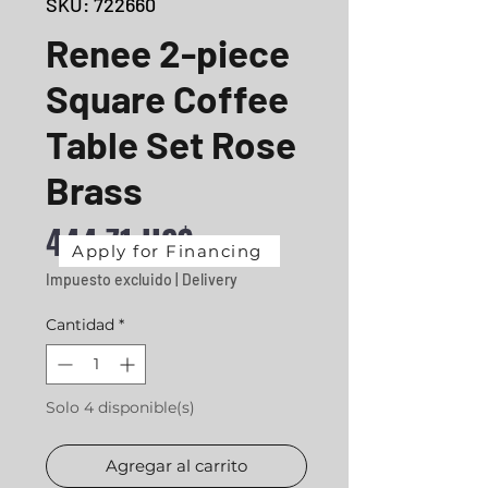
SKU: 722660
Renee 2-piece
Square Coffee
Table Set Rose
Brass
Precio
444,71 US$
Apply for Financing
Impuesto excluido
|
Delivery
Cantidad
*
Solo 4 disponible(s)
Agregar al carrito