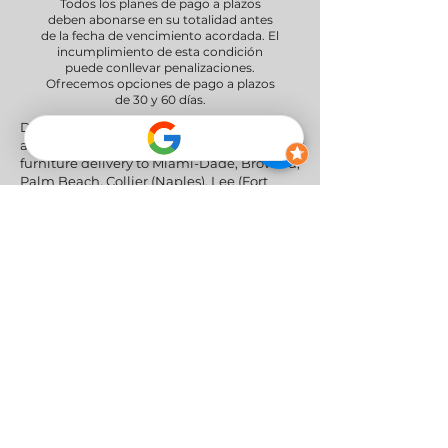
Todos los planes de pago a plazos
deben abonarse en su totalidad antes
de la fecha de vencimiento acordada. El
incumplimiento de esta condición
puede conllevar penalizaciones.
Ofrecemos opciones de pago a plazos
de 30 y 60 días.
Delivery Areas" We proudly serve South
and Central Florida, providing professional
furniture delivery to Miami-Dade, Broward,
Palm Beach, Collier (Naples), Lee (Fort
Myers), and the Greater Orlando & Tampa
areas.
Redes sociales
Política de privacidad
|
Política de
devoluciones y reembolsos