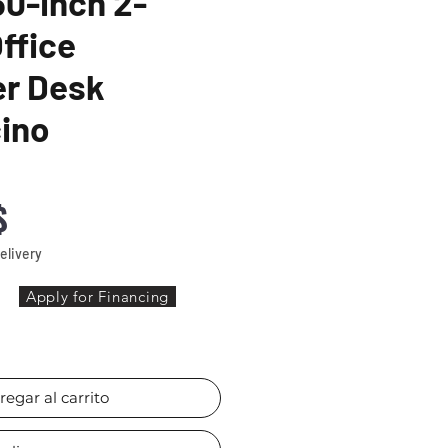
0-inch 2-
ffice
r Desk
ino
Precio
$
elivery
Apply for Financing
regar al carrito