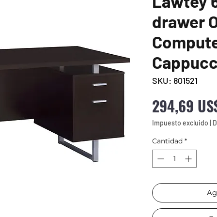
Lawtey 6
drawer O
Compute
Cappucc
SKU: 801521
294,69 US
Impuesto excluido
|
D
Cantidad
*
Ag