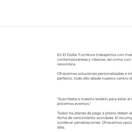
En El Dollar Furniture trabajamos con ma
contemporáneas y clásicas, así como con 
renombre.
Ofrecemos soluciones personalizadas e int
perfecto, todo ello desde nuestro centro d
"Suscríbete a nuestro boletín para estar al
próximos eventos."
Todos los planes de pago a plazos deben a
fecha de vencimiento acordada. El incump
conllevar penalizaciones. Ofrecemos opcio
días.