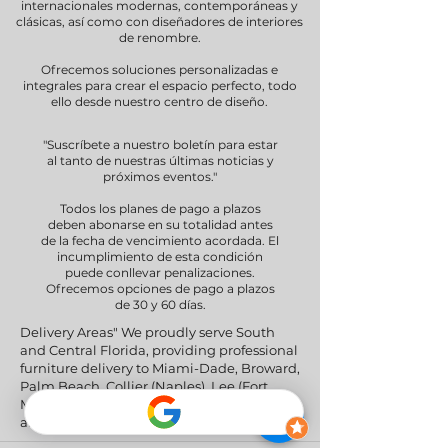
internacionales modernas, contemporáneas y
clásicas, así como con diseñadores de interiores
de renombre.
Ofrecemos soluciones personalizadas e
integrales para crear el espacio perfecto, todo
ello desde nuestro centro de diseño.
"Suscríbete a nuestro boletín para estar
al tanto de nuestras últimas noticias y
próximos eventos."
Todos los planes de pago a plazos
deben abonarse en su totalidad antes
de la fecha de vencimiento acordada. El
incumplimiento de esta condición
puede conllevar penalizaciones.
Ofrecemos opciones de pago a plazos
de 30 y 60 días.
Delivery Areas" We proudly serve South
and Central Florida, providing professional
furniture delivery to Miami-Dade, Broward,
Palm Beach, Collier (Naples), Lee (Fort
Myers), and the Greater Orlando & Tampa
areas.