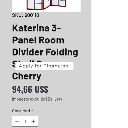
SKU: 900110
Katerina 3-
Panel Room
Divider Folding
Shoji Screen
Apply for Financing
Cherry
Precio
94,66 US$
Impuesto excluido
|
Delivery
Cantidad
*