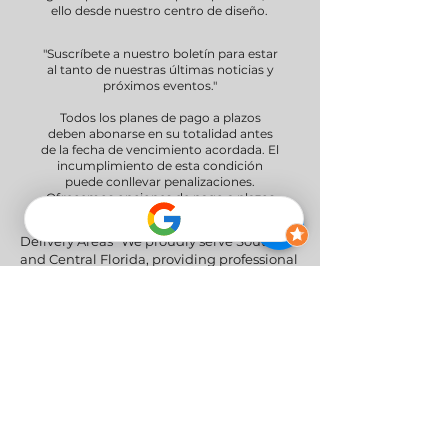
ello desde nuestro centro de diseño.
"Suscríbete a nuestro boletín para estar
al tanto de nuestras últimas noticias y
próximos eventos."
Todos los planes de pago a plazos
deben abonarse en su totalidad antes
de la fecha de vencimiento acordada. El
incumplimiento de esta condición
puede conllevar penalizaciones.
Ofrecemos opciones de pago a plazos
de 30 y 60 días.
Delivery Areas" We proudly serve South
and Central Florida, providing professional
furniture delivery to Miami-Dade, Broward,
Palm Beach, Collier (Naples), Lee (Fort
Myers), and the Greater Orlando & Tampa
areas.
Redes sociales