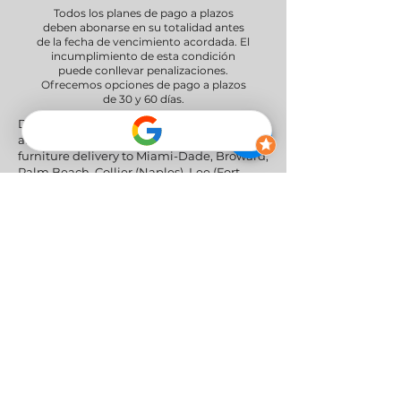
Todos los planes de pago a plazos
deben abonarse en su totalidad antes
de la fecha de vencimiento acordada. El
incumplimiento de esta condición
puede conllevar penalizaciones.
Ofrecemos opciones de pago a plazos
de 30 y 60 días.
Delivery Areas" We proudly serve South
and Central Florida, providing professional
furniture delivery to Miami-Dade, Broward,
Palm Beach, Collier (Naples), Lee (Fort
Myers), and the Greater Orlando & Tampa
areas.
Redes sociales
Política de privacidad
|
Política de
devoluciones y reembolsos