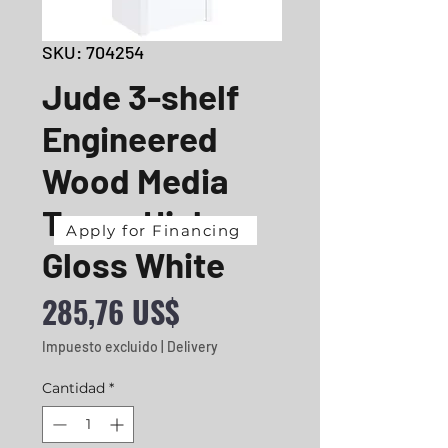
SKU: 704254
Jude 3-shelf
Engineered
Wood Media
Tower High
Apply for Financing
Gloss White
Precio
285,76 US$
Impuesto excluido
|
Delivery
Cantidad
*