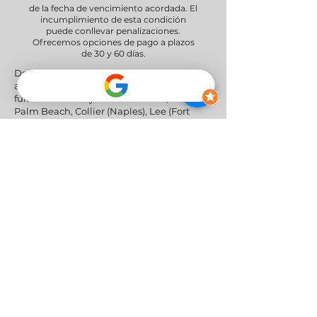
de la fecha de vencimiento acordada. El
incumplimiento de esta condición
puede conllevar penalizaciones.
Ofrecemos opciones de pago a plazos
de 30 y 60 días.
Delivery Areas" We proudly serve South
and Central Florida, providing professional
furniture delivery to Miami-Dade, Broward,
Palm Beach, Collier (Naples), Lee (Fort
Myers), and the Greater Orlando & Tampa
areas.
Redes sociales
Política de privacidad
|
Política de
devoluciones y reembolsos