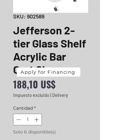
SKU: 902589
Jefferson 2-
tier Glass Shelf
Acrylic Bar
Cart Chrome
Apply for Financing
Precio
188,10 US$
Impuesto excluido
|
Delivery
Cantidad
*
Solo 6 disponible(s)