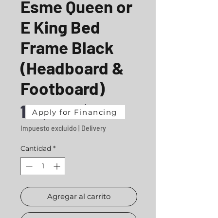
Esme Queen or
E King Bed
Frame Black
(Headboard &
Footboard)
Precio
100,02 US$
Apply for Financing
Impuesto excluido
|
Delivery
Cantidad
*
Agregar al carrito