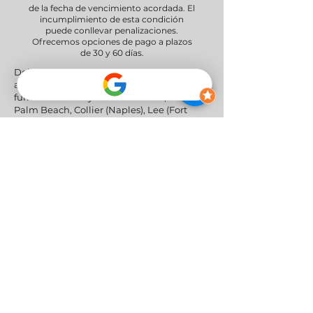
de la fecha de vencimiento acordada. El
incumplimiento de esta condición
puede conllevar penalizaciones.
Ofrecemos opciones de pago a plazos
de 30 y 60 días.
Delivery Areas" We proudly serve South
and Central Florida, providing professional
furniture delivery to Miami-Dade, Broward,
Palm Beach, Collier (Naples), Lee (Fort
Myers), and the Greater Orlando & Tampa
areas.
Redes sociales
Política de privacidad
|
Política de
devoluciones y reembolsos