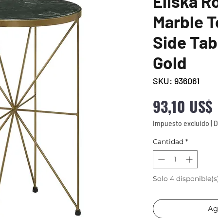
Eliska R
Marble 
Side Tab
Gold
SKU: 936061
93,10 US$
Impuesto excluido
|
D
Cantidad
*
Solo 4 disponible(s
Ag