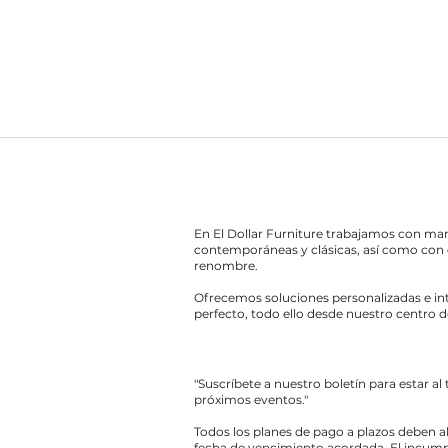
En El Dollar Furniture trabajamos con ma
contemporáneas y clásicas, así como con 
renombre.
Ofrecemos soluciones personalizadas e int
perfecto, todo ello desde nuestro centro d
"Suscríbete a nuestro boletín para estar al
próximos eventos."
Todos los planes de pago a plazos deben a
fecha de vencimiento acordada. El incump