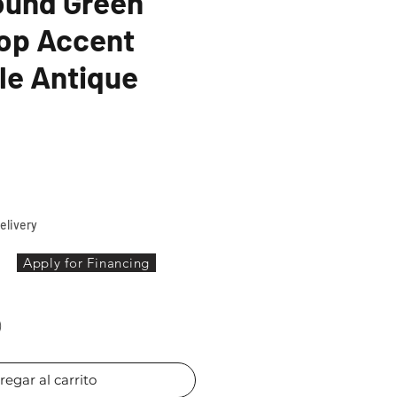
ound Green
Top Accent
le Antique
Precio
elivery
Apply for Financing
)
regar al carrito