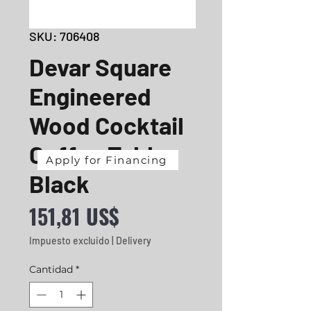
SKU: 706408
Devar Square
Engineered
Wood Cocktail
Coffee Table
Apply for Financing
Black
Precio
151,81 US$
Impuesto excluido
|
Delivery
Cantidad
*