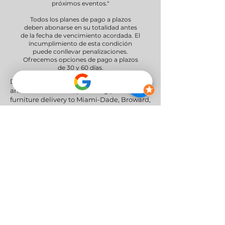
próximos eventos."
Todos los planes de pago a plazos
deben abonarse en su totalidad antes
de la fecha de vencimiento acordada. El
incumplimiento de esta condición
puede conllevar penalizaciones.
Ofrecemos opciones de pago a plazos
de 30 y 60 días.
Delivery Areas" We proudly serve South
and Central Florida, providing professional
furniture delivery to Miami-Dade, Broward,
Palm Beach, Collier (Naples), Lee (Fort
Myers), and the Greater Orlando & Tampa
areas.
Redes sociales
Política de privacidad
|
Política de