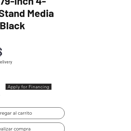
79-inch 4-
Stand Media
 Black
Precio
$
elivery
Apply for Financing
)
regar al carrito
alizar compra