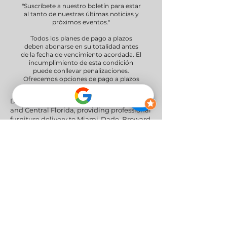
"Suscríbete a nuestro boletín para estar
al tanto de nuestras últimas noticias y
próximos eventos."
Todos los planes de pago a plazos
deben abonarse en su totalidad antes
de la fecha de vencimiento acordada. El
incumplimiento de esta condición
puede conllevar penalizaciones.
Ofrecemos opciones de pago a plazos
de 30 y 60 días.
Delivery Areas" We proudly serve South
and Central Florida, providing professional
furniture delivery to Miami-Dade, Broward,
Palm Beach, Collier (Naples), Lee (Fort
Myers), and the Greater Orlando & Tampa
areas.
Redes sociales