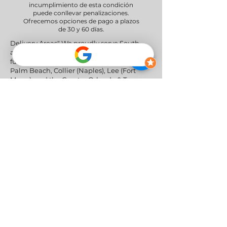
incumplimiento de esta condición
puede conllevar penalizaciones.
Ofrecemos opciones de pago a plazos
de 30 y 60 días.
Delivery Areas" We proudly serve South
and Central Florida, providing professional
furniture delivery to Miami-Dade, Broward,
Palm Beach, Collier (Naples), Lee (Fort
Myers), and the Greater Orlando & Tampa
areas.
Redes sociales
Política de privacidad
|
Política de
devoluciones y reembolsos