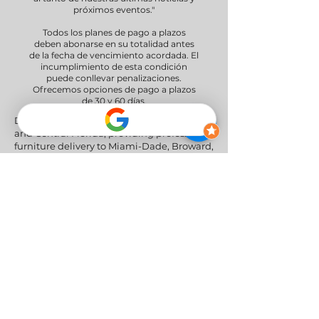
próximos eventos."
Todos los planes de pago a plazos
deben abonarse en su totalidad antes
de la fecha de vencimiento acordada. El
incumplimiento de esta condición
puede conllevar penalizaciones.
Ofrecemos opciones de pago a plazos
de 30 y 60 días.
Delivery Areas" We proudly serve South
and Central Florida, providing professional
furniture delivery to Miami-Dade, Broward,
Palm Beach, Collier (Naples), Lee (Fort
Myers), and the Greater Orlando & Tampa
areas.
Redes sociales
Política de privacidad
|
Política de