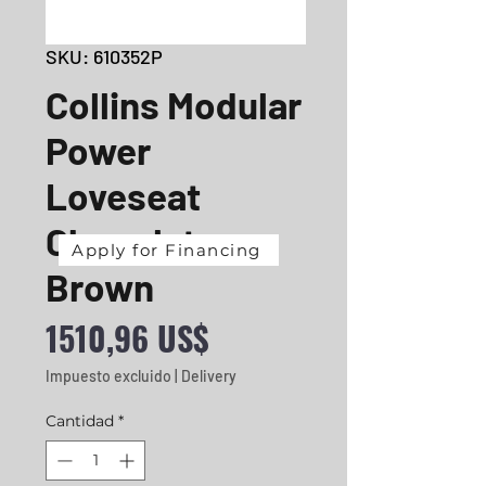
SKU: 610352P
Collins Modular
Power
Loveseat
Chocolate
Apply for Financing
Brown
Precio
1510,96 US$
Impuesto excluido
|
Delivery
Cantidad
*