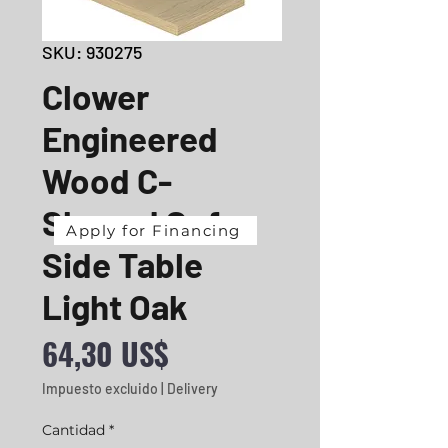
SKU: 930275
Clower
Engineered
Wood C-
Shaped Sofa
Apply for Financing
Side Table
Light Oak
Precio
64,30 US$
Impuesto excluido
|
Delivery
Cantidad
*