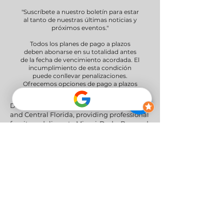
"Suscríbete a nuestro boletín para estar
al tanto de nuestras últimas noticias y
próximos eventos."
Todos los planes de pago a plazos
deben abonarse en su totalidad antes
de la fecha de vencimiento acordada. El
incumplimiento de esta condición
puede conllevar penalizaciones.
Ofrecemos opciones de pago a plazos
de 30 y 60 días.
Delivery Areas" We proudly serve South
and Central Florida, providing professional
furniture delivery to Miami-Dade, Broward,
Palm Beach, Collier (Naples), Lee (Fort
Myers), and the Greater Orlando & Tampa
areas.
Redes sociales