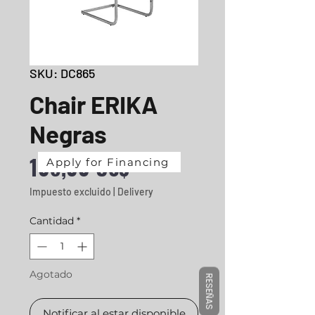
SKU: DC865
Chair ERIKA
Negras
Precio
108,00 US$
Apply for Financing
Impuesto excluido
|
Delivery
Cantidad
*
Agotado
RESEÑAS
Notificar al estar disponible