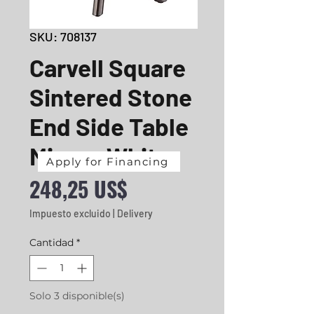
SKU: 708137
Carvell Square
Sintered Stone
End Side Table
Mirage White
Apply for Financing
Precio
248,25 US$
Impuesto excluido
|
Delivery
Cantidad
*
Solo 3 disponible(s)