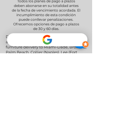
Todos los planes de pago a plazos
deben abonarse en su totalidad antes
de la fecha de vencimiento acordada. El
incumplimiento de esta condición
puede conllevar penalizaciones.
Ofrecemos opciones de pago a plazos
de 30 y 60 días.
Delivery Areas" We proudly serve South
and Central Florida, providing professional
furniture delivery to Miami-Dade, Broward,
Palm Beach, Collier (Naples), Lee (Fort
Myers), and the Greater Orlando & Tampa
areas.
Redes sociales
Política de privacidad
|
Política de
devoluciones y reembolsos