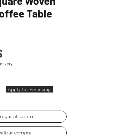
quare Woven
offee Table
Precio
$
elivery
Apply for Financing
)
regar al carrito
alizar compra