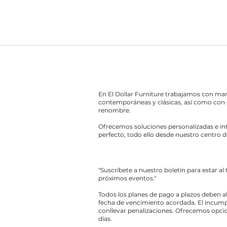
En El Dollar Furniture trabajamos con ma
contemporáneas y clásicas, así como con 
renombre.
Ofrecemos soluciones personalizadas e int
perfecto, todo ello desde nuestro centro d
"Suscríbete a nuestro boletín para estar al
próximos eventos."
Todos los planes de pago a plazos deben a
fecha de vencimiento acordada. El incump
conllevar penalizaciones. Ofrecemos opcio
días.