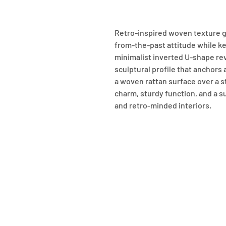
Retro-inspired woven texture gi
from-the-past attitude while kee
minimalist inverted U-shape revi
sculptural profile that anchors 
a woven rattan surface over a st
charm, sturdy function, and a su
and retro-minded interiors.