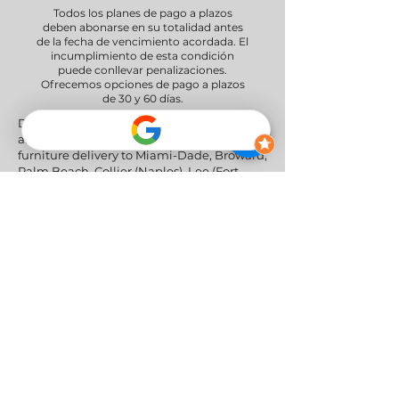
Todos los planes de pago a plazos
deben abonarse en su totalidad antes
de la fecha de vencimiento acordada. El
incumplimiento de esta condición
puede conllevar penalizaciones.
Ofrecemos opciones de pago a plazos
de 30 y 60 días.
Delivery Areas" We proudly serve South
and Central Florida, providing professional
furniture delivery to Miami-Dade, Broward,
Palm Beach, Collier (Naples), Lee (Fort
Myers), and the Greater Orlando & Tampa
areas.
Redes sociales
Política de privacidad
|
Política de
devoluciones y reembolsos