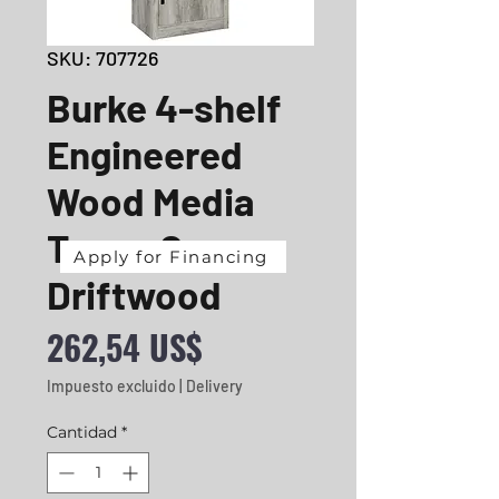
SKU: 707726
Burke 4-shelf
Engineered
Wood Media
Tower Grey
Apply for Financing
Driftwood
Precio
262,54 US$
Impuesto excluido
|
Delivery
Cantidad
*