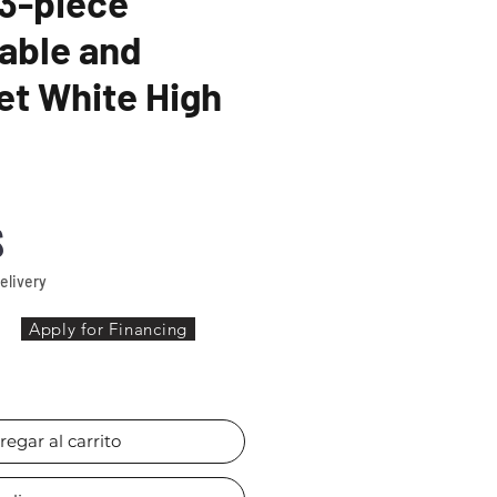
3-piece
able and
et White High
Precio
$
elivery
Apply for Financing
regar al carrito