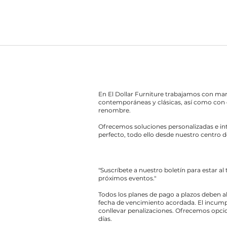
En El Dollar Furniture trabajamos con ma
contemporáneas y clásicas, así como con 
renombre.
Ofrecemos soluciones personalizadas e int
perfecto, todo ello desde nuestro centro d
"Suscríbete a nuestro boletín para estar al
próximos eventos."
Todos los planes de pago a plazos deben a
fecha de vencimiento acordada. El incump
conllevar penalizaciones. Ofrecemos opcio
días.