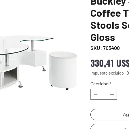
Buckley 
Coffee T
Stools S
Gloss
SKU: 703400
330,41 US
Impuesto excluido
|
D
Cantidad
*
Ag