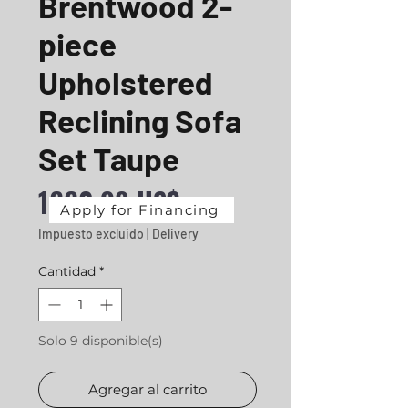
Brentwood 2-
piece
Upholstered
Reclining Sofa
Set Taupe
Precio
1660,98 US$
Apply for Financing
Impuesto excluido
|
Delivery
Cantidad
*
Solo 9 disponible(s)
Agregar al carrito