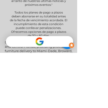
al tanto de nuestras últimas noticias y
próximos eventos."
Todos los planes de pago a plazos
deben abonarse en su totalidad antes
de la fecha de vencimiento acordada. El
incumplimiento de esta condición
puede conllevar penalizaciones.
Ofrecemos opciones de pago a plazos
de 30 y 60 días.
Delivery Areas" We proudly serve South
and Central Florida, providing professional
furniture delivery to Miami-Dade, Broward,
Palm Beach, Collier (Naples), Lee (Fort
Myers), and the Greater Orlando & Tampa
areas.
Redes sociales