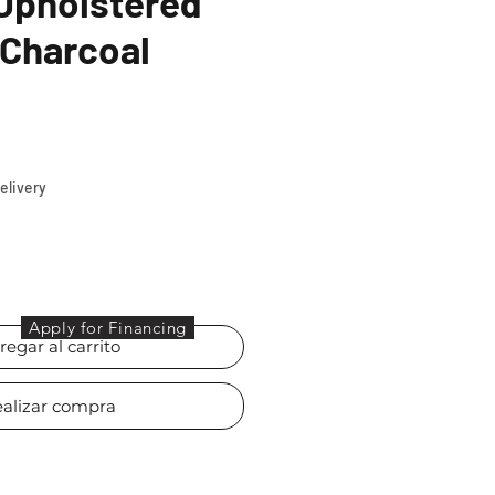
Upholstered
 Charcoal
N
Precio
elivery
Apply for Financing
regar al carrito
alizar compra