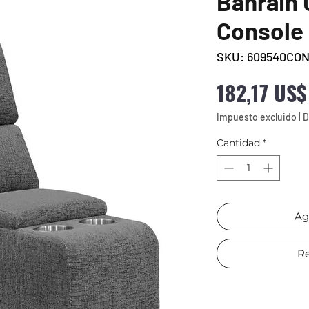
Bahrain 
Console
SKU: 609540CO
182,17 US$
Impuesto excluido
|
D
Cantidad
*
Ag
Re