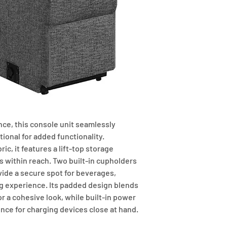
e, this console unit seamlessly 
ional for added functionality. 
ic, it features a lift-top storage 
within reach. Two built-in cupholders 
vide a secure spot for beverages, 
g experience. Its padded design blends 
r a cohesive look, while built-in power 
ce for charging devices close at hand.