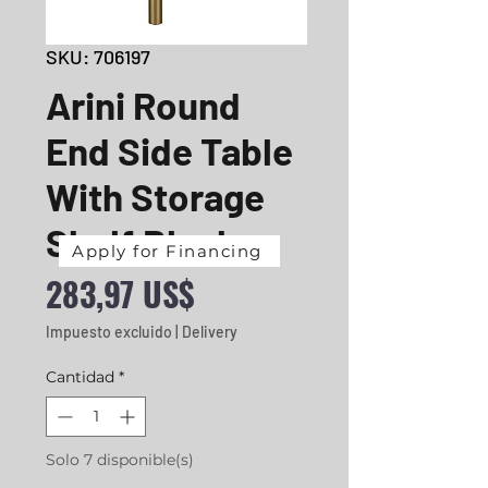
SKU: 706197
Arini Round
End Side Table
With Storage
Shelf Black
Apply for Financing
Precio
283,97 US$
Impuesto excluido
|
Delivery
Cantidad
*
Solo 7 disponible(s)