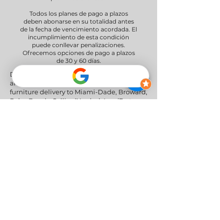
Todos los planes de pago a plazos
deben abonarse en su totalidad antes
de la fecha de vencimiento acordada. El
incumplimiento de esta condición
puede conllevar penalizaciones.
Ofrecemos opciones de pago a plazos
de 30 y 60 días.
Delivery Areas" We proudly serve South
and Central Florida, providing professional
furniture delivery to Miami-Dade, Broward,
Palm Beach, Collier (Naples), Lee (Fort
Myers), and the Greater Orlando & Tampa
areas.
Redes sociales
Política de privacidad
|
Política de
devoluciones y reembolsos