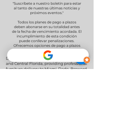
"Suscríbete a nuestro boletín para estar
al tanto de nuestras últimas noticias y
próximos eventos."
Todos los planes de pago a plazos
deben abonarse en su totalidad antes
de la fecha de vencimiento acordada. El
incumplimiento de esta condición
puede conllevar penalizaciones.
Ofrecemos opciones de pago a plazos
de 30 y 60 días.
Delivery Areas" We proudly serve South
and Central Florida, providing professional
furniture delivery to Miami-Dade, Broward,
Palm Beach, Collier (Naples), Lee (Fort
Myers), and the Greater Orlando & Tampa
areas.
Redes sociales