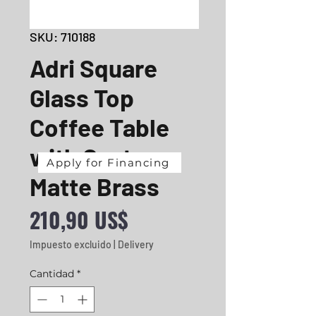
SKU: 710188
Adri Square
Glass Top
Coffee Table
with Casters
Apply for Financing
Matte Brass
Precio
210,90 US$
Impuesto excluido
|
Delivery
Cantidad
*