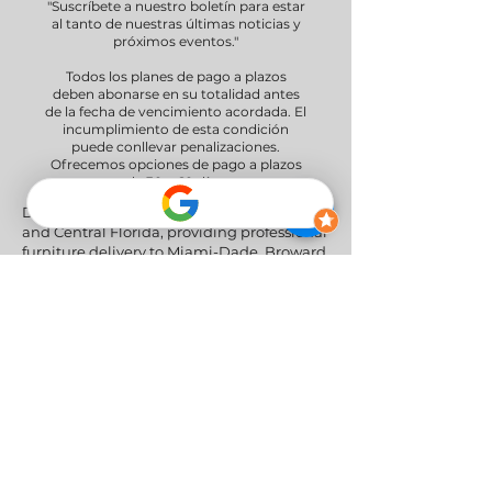
"Suscríbete a nuestro boletín para estar
al tanto de nuestras últimas noticias y
próximos eventos."
Todos los planes de pago a plazos
deben abonarse en su totalidad antes
de la fecha de vencimiento acordada. El
incumplimiento de esta condición
puede conllevar penalizaciones.
Ofrecemos opciones de pago a plazos
de 30 y 60 días.
Delivery Areas" We proudly serve South
and Central Florida, providing professional
furniture delivery to Miami-Dade, Broward,
Palm Beach, Collier (Naples), Lee (Fort
Myers), and the Greater Orlando & Tampa
areas.
Redes sociales