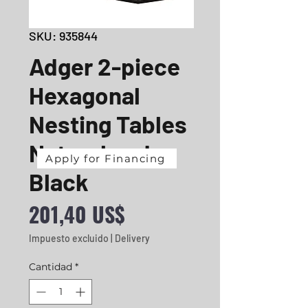
SKU: 935844
Adger 2-piece
Hexagonal
Nesting Tables
Natural and
Apply for Financing
Black
Precio
201,40 US$
Impuesto excluido
|
Delivery
Cantidad
*