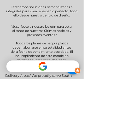
Ofrecemos soluciones personalizadas e
integrales para crear el espacio perfecto, todo
ello desde nuestro centro de diseño.
"Suscríbete a nuestro boletín para estar
al tanto de nuestras últimas noticias y
próximos eventos."
Todos los planes de pago a plazos
deben abonarse en su totalidad antes
de la fecha de vencimiento acordada. El
incumplimiento de esta condición
puede conllevar penalizaciones.
Ofrecemos opciones de pago a plazos
de 30 y 60 días.
Delivery Areas" We proudly serve South
and Central Florida, providing professional
furniture delivery to Miami-Dade, Broward,
Palm Beach, Collier (Naples), Lee (Fort
Myers), and the Greater Orlando & Tampa
areas.