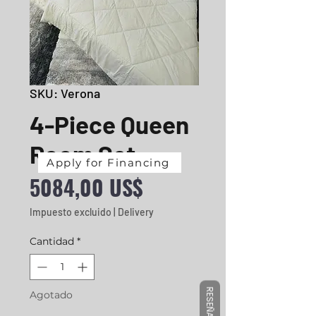
SKU: Verona
4-Piece Queen
Room Set
Apply for Financing
Precio
5084,00 US$
Impuesto excluido
|
Delivery
Cantidad
*
RESEÑAS
Agotado