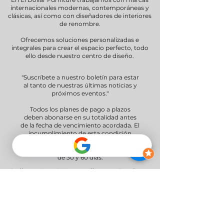
internacionales modernas, contemporáneas y
clásicas, así como con diseñadores de interiores
de renombre.
Ofrecemos soluciones personalizadas e
integrales para crear el espacio perfecto, todo
ello desde nuestro centro de diseño.
"Suscríbete a nuestro boletín para estar
al tanto de nuestras últimas noticias y
próximos eventos."
Todos los planes de pago a plazos
deben abonarse en su totalidad antes
de la fecha de vencimiento acordada. El
incumplimiento de esta condición
puede conllevar penalizaciones.
Ofrecemos opciones de pago a plazos
de 30 y 60 días.
Delivery Areas" We proudly serve South
and Central Florida, providing professional
furniture delivery to Miami-Dade, Broward,
Palm Beach, Collier (Naples), Lee (Fort
Myers), and the Greater Orlando & Tampa
areas.