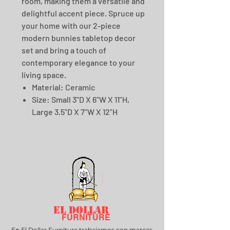
room, making them a versatile and
delightful accent piece. Spruce up
your home with our 2-piece
modern bunnies tabletop decor
set and bring a touch of
contemporary elegance to your
living space.
Material: Ceramic
Size: Small 3"D X 6"W X 11"H,
Large 3.5"D X 7"W X 12"H
EL DOLLAR
FURNITURE
En El Dollar Furniture trabajamos con marcas