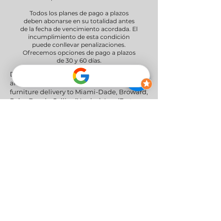
Todos los planes de pago a plazos
deben abonarse en su totalidad antes
de la fecha de vencimiento acordada. El
incumplimiento de esta condición
puede conllevar penalizaciones.
Ofrecemos opciones de pago a plazos
de 30 y 60 días.
Delivery Areas" We proudly serve South
and Central Florida, providing professional
furniture delivery to Miami-Dade, Broward,
Palm Beach, Collier (Naples), Lee (Fort
Myers), and the Greater Orlando & Tampa
areas.
Redes sociales
Política de privacidad
|
Política de
devoluciones y reembolsos