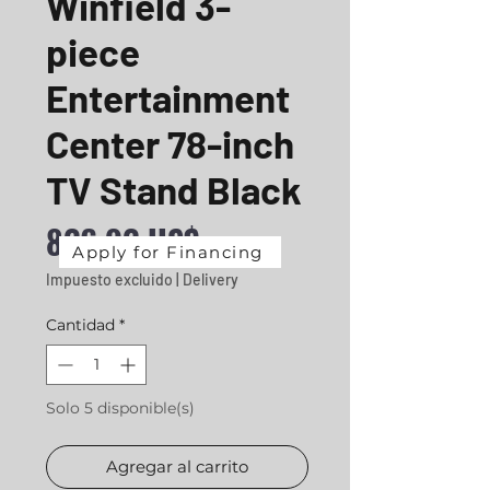
Winfield 3-
piece
Entertainment
Center 78-inch
TV Stand Black
Precio
826,92 US$
Apply for Financing
Impuesto excluido
|
Delivery
Cantidad
*
Solo 5 disponible(s)
Agregar al carrito