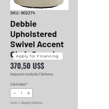
SKU: 902274
Debbie
Upholstered
Swivel Accent
Chair Camel
Apply for Financing
Precio
370,50 US$
Impuesto excluido
|
Delivery
Cantidad
*
Solo 1 disponible(s)