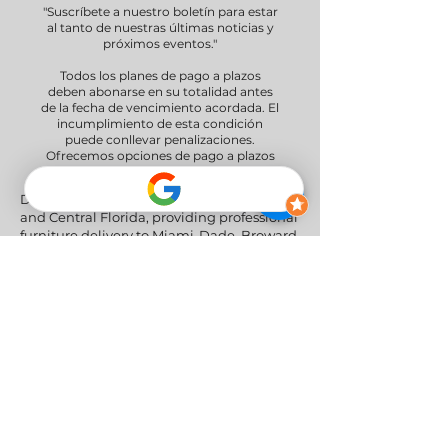
"Suscríbete a nuestro boletín para estar
al tanto de nuestras últimas noticias y
próximos eventos."
Todos los planes de pago a plazos
deben abonarse en su totalidad antes
de la fecha de vencimiento acordada. El
incumplimiento de esta condición
puede conllevar penalizaciones.
Ofrecemos opciones de pago a plazos
de 30 y 60 días.
Delivery Areas" We proudly serve South
and Central Florida, providing professional
furniture delivery to Miami-Dade, Broward,
Palm Beach, Collier (Naples), Lee (Fort
Myers), and the Greater Orlando & Tampa
areas.
Redes sociales